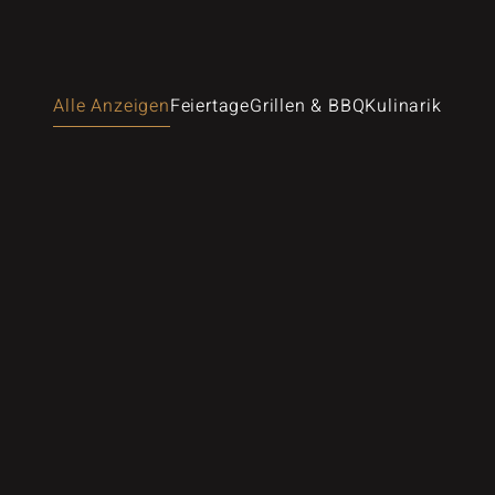
Alle Anzeigen
Feiertage
Grillen & BBQ
Kulinarik
Buffet
d auf unserer Terrasse
he Tapas
Buffet