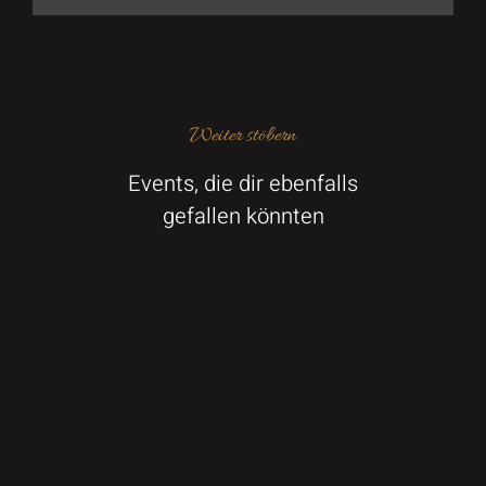
Weiter stöbern
Events, die dir ebenfalls
gefallen könnten
Alle Anzeigen
Feiertage
Grillen & BBQ
Kulinarik
20.08.26 Nordsee-Buffet
DETAILS
20. August 2026
28.08.26 Grillabend auf unserer
DETAILS
Terrasse