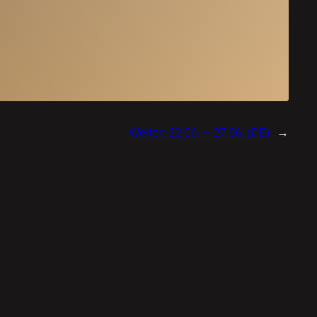
Weiter:
22.06. – 27.06. (DE)
→